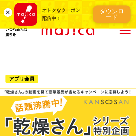
UCSカード
お得な電子マネー
オトクなクーポン
ダウンロ
majica
majica
ード
配信中！
ショッピングにいつも新たな驚きを
アプリ会員