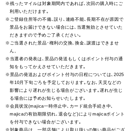
※残ったマイルは対象期間内であれば､次回の購入時にご
利用いただけます｡
※ご登録住所等の不備､誤り､連絡不能､長期不在が原因で
景品をお届けできない場合には､当選無効とさせていた
だきますので予めご了承ください｡
※ご当選された景品･権利の交換､換金､譲渡はできませ
ん。
※当選者の発表は､景品の発送もしくはポイント付与の通
知をもってかえさせていただきます｡
※景品の発送およびポイント付与の日程については､2025
年10月下旬ごろを予定しております｡なお､天災などの
影響により遅れが生じる場合がございます｡遅れが生じ
る場合には予めお知らせいたします｡
※会員状況(majica一時停止中､カード統合手続き中､
majicaの有効期限切れ､退会など)によりmajicaポイント
を付与できない場合がございます｡
※対象商品は、一部店舗により取り扱いの無い商品がござ