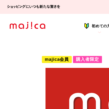
シ
初めての
majica会員
購入者限定