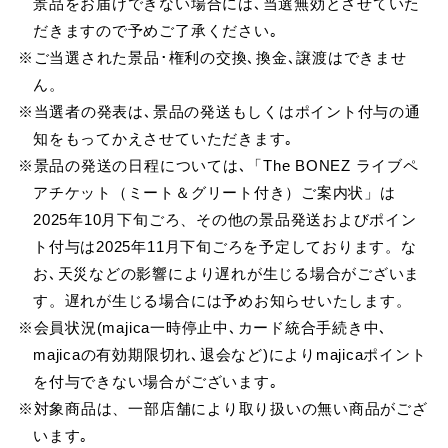
景品をお届けできない場合には､当選無効とさせていた
だきますので予めご了承ください｡
※ご当選された景品･権利の交換､換金､譲渡はできませ
ん。
※当選者の発表は､景品の発送もしくはポイント付与の通
知をもってかえさせていただきます｡
※景品の発送の日程については､「The BONEZ ライブペ
アチケット（ミート＆グリート付き）ご案内状」は
2025年10月下旬ごろ、その他の景品発送およびポイン
ト付与は2025年11月下旬ごろを予定しております。な
お､天災などの影響により遅れが生じる場合がございま
す。遅れが生じる場合には予めお知らせいたします。
※会員状況(majica一時停止中､カード統合手続き中､
majicaの有効期限切れ､退会など)によりmajicaポイント
を付与できない場合がございます｡
※対象商品は、一部店舗により取り扱いの無い商品がござ
います｡