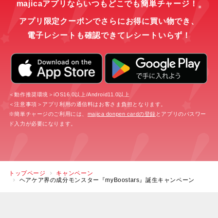
majicaアプリならいつもどこでも簡単チャージ！
※
アプリ限定クーポンでさらにお得に買い物でき、
電子レシートも確認できてレシートいらず！
＜動作推奨環境＞iOS16.0以上/Android11.0以上
＜注意事項＞アプリ利用の通信料はお客さま負担となります。
※簡単チャージのご利用には、
majica donpen cardの登録
とアプリのパスワー
ド入力が必要になります。
トップページ
キャンペーン
ヘアケア界の成分モンスター『myBoostars』誕生キャンペーン