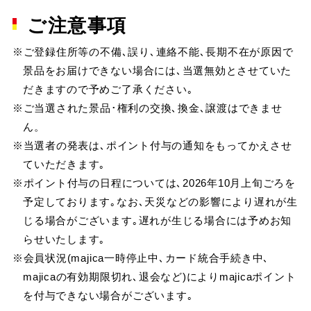
ご注意事項
※ご登録住所等の不備､誤り､連絡不能､長期不在が原因で
景品をお届けできない場合には､当選無効とさせていた
だきますので予めご了承ください｡
※ご当選された景品･権利の交換､換金､譲渡はできませ
ん。
※当選者の発表は､ポイント付与の通知をもってかえさせ
ていただきます｡
※ポイント付与の日程については､2026年10月上旬ごろを
予定しております｡なお､天災などの影響により遅れが生
じる場合がございます｡遅れが生じる場合には予めお知
らせいたします｡
※会員状況(majica一時停止中､カード統合手続き中､
majicaの有効期限切れ､退会など)によりmajicaポイント
を付与できない場合がございます｡