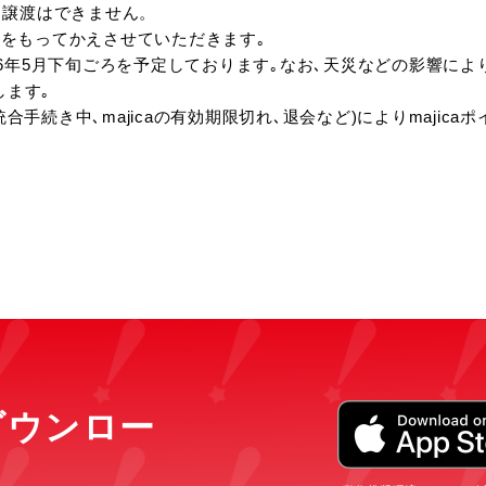
､譲渡はできません。
知をもってかえさせていただきます｡
26年5月下旬ごろを予定しております｡なお､天災などの影響に
します｡
ド統合手続き中､majicaの有効期限切れ､退会など)によりmaji
をダウンロー