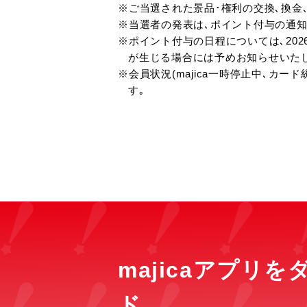
※ご当選された景品･権利の交換､換金
※当選者の発表は､ポイント付与の通
※ポイント付与の日程については､20
が生じる場合には予めお知らせいた
※会員状況(majica一時停止中､カー
す｡
majicaアプリ
ド