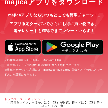
majicaアプリをダウンロード
majicaアプリならいつもどこでも簡単チャージ！
※
アプリ限定クーポンでさらにお得に買い物でき、
電子レシートも確認できてレシートいらず！
＜動作推奨環境＞iOS16.0以上/Android11.0以上
＜注意事項＞アプリ利用の通信料はお客さま負担となります。
※簡単チャージのご利用には、
majica donpen cardの登録
とアプリのパスワー
ド入力が必要になります。
トップページ
キャンペーン
精肉＆ウインナーほか、にく（29）がお買い得～ドにく（29）祭・
ユにく（29）祭～