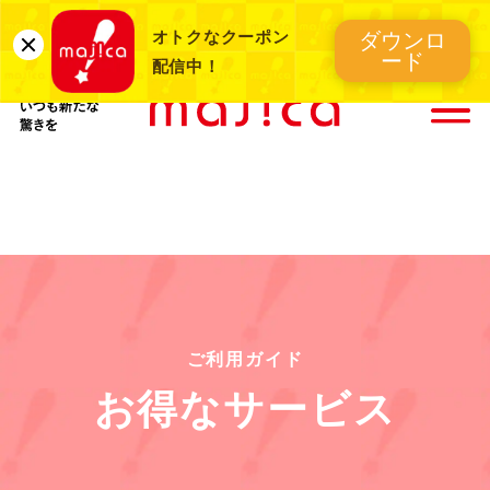
UCSカード
お得な電子マネー
オトクなクーポン
ダウンロ
majica
majica
ード
配信中！
ショッピングにいつも新たな驚きを
ご利用ガイド
お得なサービス