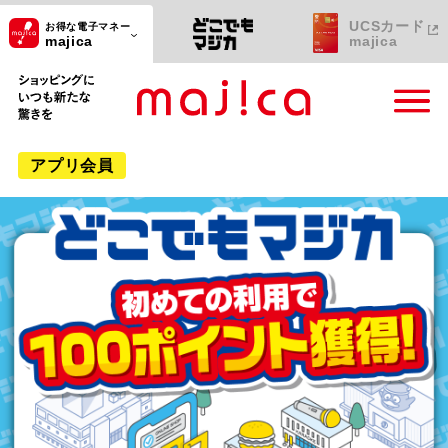
UCSカード
お得な電子マネー
majica
majica
ショッピングにいつも新たな驚きを
アプリ会員