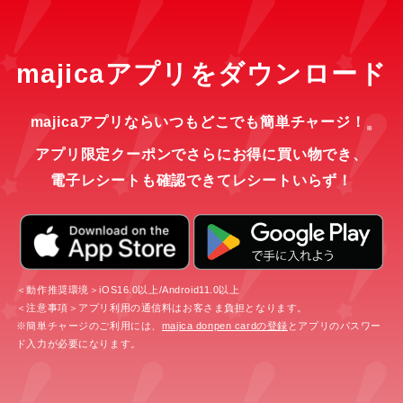
majicaアプリをダウンロード
majicaアプリならいつもどこでも簡単チャージ！
※
アプリ限定クーポンでさらにお得に買い物でき、
電子レシートも確認できてレシートいらず！
＜動作推奨環境＞iOS16.0以上/Android11.0以上
＜注意事項＞アプリ利用の通信料はお客さま負担となります。
※簡単チャージのご利用には、
majica donpen cardの登録
とアプリのパスワー
ド入力が必要になります。