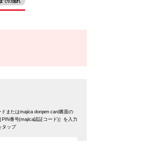
までの流れ
またはmajica donpen card裏面の
IN番号(majica認証コード)］を入力
をタップ